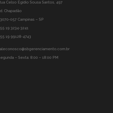
Rua Celso Egídio Sousa Santos, 497
Jd. Chapadão
13070-057 Campinas – SP
+55 19 3234-3241
+55 19 99128-4743
faleconosco@sbgerenciamento.com.br
Segunda – Sexta: 8:00 – 18:00 PM